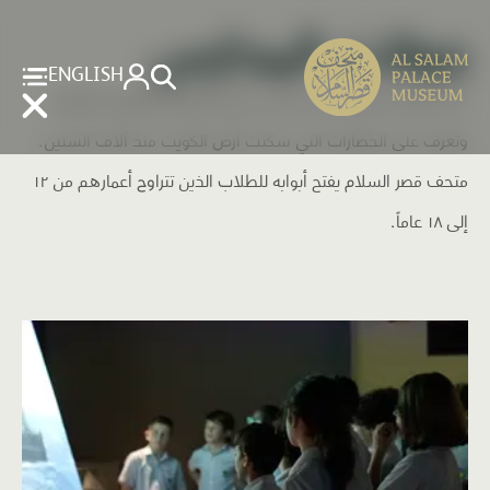
جولات المدارس
ENGLISH
احجز جولتك المدرسية سيراً على خطى الأباطرة والملوك والأمراء
وتعرف على الحضارات التي سكنت أرض الكويت منذ آلاف السنين.
متحف قصر السلام يفتح أبوابه للطلاب الذين تتراوح أعمارهم من ١٢
إلى ١٨ عاماً.